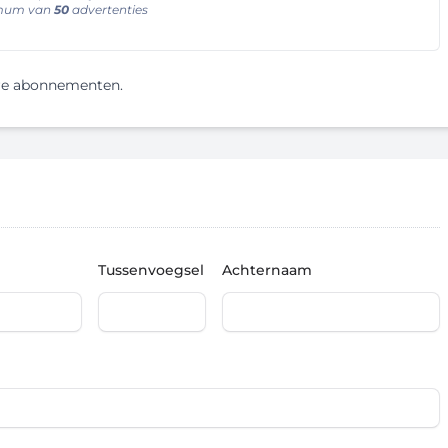
imum van
50
advertenties
re abonnementen.
Tussenvoegsel
Achternaam