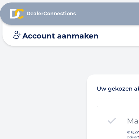
DealerConnections
Account aanmaken
Uw gekozen 
Mar
€ 0,22
adve